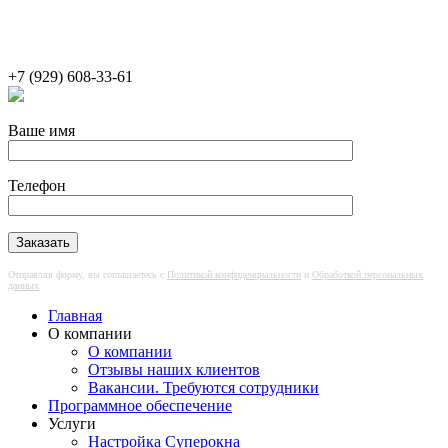
+7 (929) 608-33-61
Настройка оконных программ (altAwin,
Автоматизация оконного
WinCAD, Optima WIN, Профстрой,
производства — ООО
Ваше имя
Суперокна), внедрение
«Альтернатива», Москва
бизнес‑процессов, разработка отчетов и
Телефон
ПО, создание сайтов и оконных
калькуляторов для оконных компаний.
Отправляя форму, вы соглашаетесь с
Политикой конфиденциальности
и
Обработкой персональных
данных
Главная
О компании
О компании
Отзывы наших клиентов
Вакансии. Требуются сотрудники
Программное обеспечение
Услуги
Настройка Суперокна