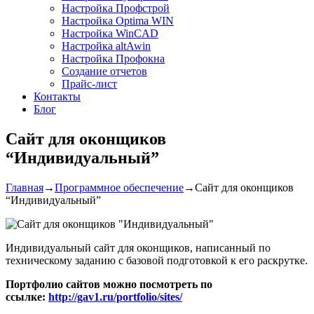
Настройка Профстрой
Настройка Optima WIN
Наcтройка WinCAD
Настройка altAwin
Настройка Профокна
Создание отчетов
Прайс-лист
Контакты
Блог
Сайт для оконщиков
“Индивидуальный”
Главная
→
Программное обеспечение
→
Сайт для оконщиков
“Индивидуальный”
Индивидуальный сайт для оконщиков, написанный по
техническому заданию с базовой подготовкой к его раскрутке.
Портфолио сайтов можно посмотреть по
ссылке:
http://gav1.ru/portfolio/sites/